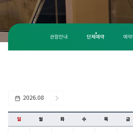
단체예약
관람안내
예약
2026.08
일
월
화
수
목
금