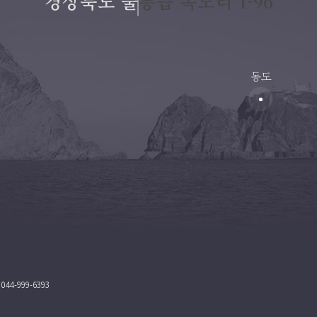
“ 경상북도 울릉읍 독도리 1-96 ”
동도
44-999-6393